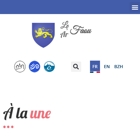
À la
une