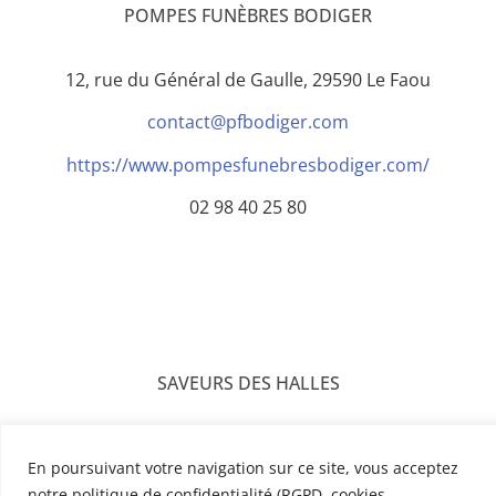
POMPES FUNÈBRES BODIGER
12, rue du Général de Gaulle, 29590 Le Faou
contact@pfbodiger.com
https://www.pompesfunebresbodiger.com/
02 98 40 25 80
SAVEURS DES HALLES
Restaurant
En poursuivant votre navigation sur ce site, vous acceptez
3, Place des Fusillés et Résistants, 29590 Le Faou
notre politique de confidentialité (RGPD, cookies,