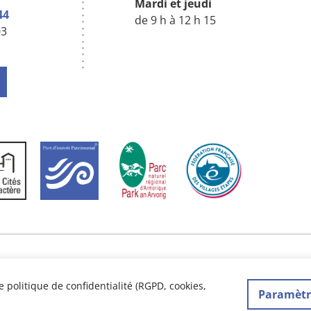
Mardi
et jeudi
44
de 9 h à 12 h 15
03
 politique de confidentialité (RGPD, cookies,
Site réalisé par
Abergraphique
Paramètr