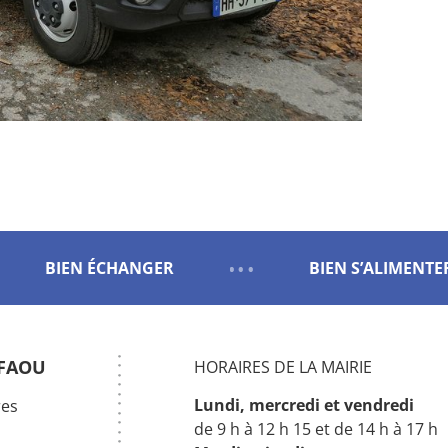
BIEN ÉCHANGER
BIEN S’ALIMENTE
 FAOU
HORAIRES DE LA MAIRIE
Lundi, mercredi
et vendredi
res
de 9 h à 12 h 15 et de 14 h à 17 h