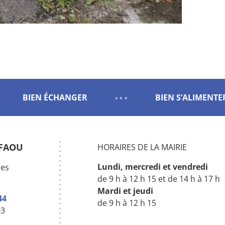
BIEN ÉCHANGER
BIEN S’ALIMENTE
 FAOU
HORAIRES DE LA MAIRIE
Lundi, mercredi
et vendredi
res
de 9 h à 12 h 15 et de 14 h à 17 h
Mardi
et jeudi
44
de 9 h à 12 h 15
03