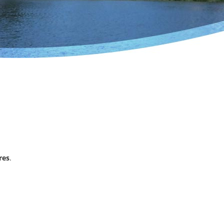
res
.