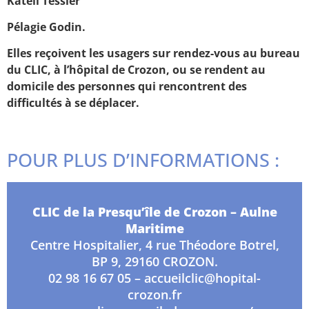
Katell Tessier
Pélagie Godin.
Elles reçoivent les usagers sur rendez-vous au bureau
du CLIC, à l’hôpital de Crozon, ou se rendent au
domicile des personnes qui rencontrent des
difficultés à se déplacer.
POUR PLUS D’INFORMATIONS :
CLIC de la Presqu’île de Crozon – Aulne
Maritime
Centre Hospitalier, 4 rue Théodore Botrel,
BP 9, 29160 CROZON.
02 98 16 67 05 – accueilclic@hopital-
crozon.fr